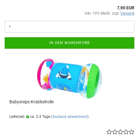
7,90 EUR
inkl. 19% MwSt. zzgl.
Versand
IN DEN WARENKORB
Ba­by­steps Krab­bel­rol­le
Lieferzeit:
ca. 2-3 Tage
(Ausland abweichend)