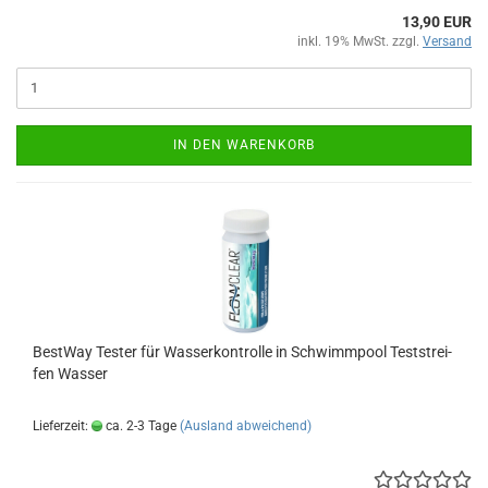
13,90 EUR
inkl. 19% MwSt. zzgl.
Versand
IN DEN WARENKORB
Best­Way Tes­ter für Was­ser­kon­trol­le in Schwimm­pool Test­strei­
fen Was­ser
Lieferzeit:
ca. 2-3 Tage
(Ausland abweichend)