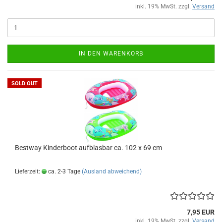
inkl. 19% MwSt. zzgl.
Versand
IN DEN WARENKORB
SOLD OUT
Best­way Kin­der­boot auf­blas­bar ca. 102 x 69 cm
Lieferzeit:
ca. 2-3 Tage
(Ausland abweichend)
7,95 EUR
inkl. 19% MwSt. zzgl.
Versand