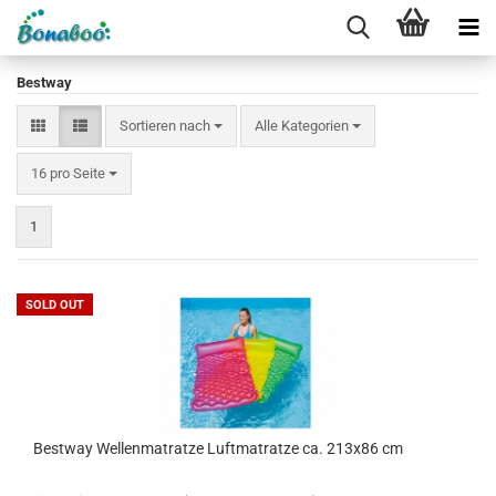
Bestway
Sortieren nach
Sortieren nach
Alle Kategorien
pro Seite
16 pro Seite
1
SOLD OUT
Best­way Wel­len­ma­trat­ze Luft­ma­trat­ze ca. 213x86 cm