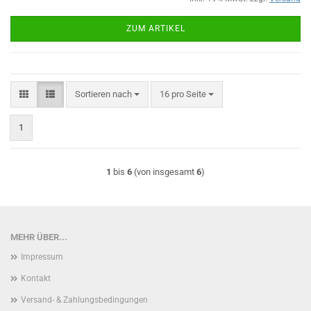
ZUM ARTIKEL
Sortieren nach
pro Seite
Sortieren nach
16 pro Seite
1
1
bis
6
(von insgesamt
6
)
MEHR ÜBER...
Impressum
Kontakt
Versand- & Zahlungsbedingungen