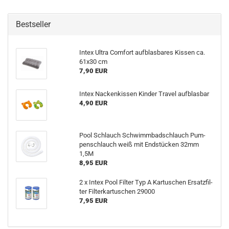
Bestseller
Intex Ultra Com­fort auf­blas­ba­res Kis­sen ca.
61x30 cm
7,90 EUR
Intex Na­cken­kis­sen Kin­der Tra­vel auf­blas­bar
4,90 EUR
Pool Schlauch Schwimm­bad­schlauch Pum­
pen­schlauch weiß mit End­stü­cken 32mm
1,5M
8,95 EUR
2 x Intex Pool Fil­ter Typ A Kar­tu­schen Er­satz­fil­
ter Fil­ter­kar­tu­schen 29000
7,95 EUR