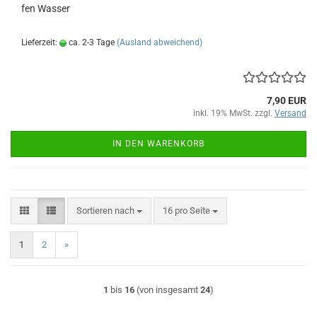
fen Was­ser
Lieferzeit:
ca. 2-3 Tage
(Ausland abweichend)
7,90 EUR
inkl. 19% MwSt. zzgl.
Versand
IN DEN WARENKORB
Sortieren nach
pro Seite
Sortieren nach
16 pro Seite
1
2
»
1
bis
16
(von insgesamt
24
)