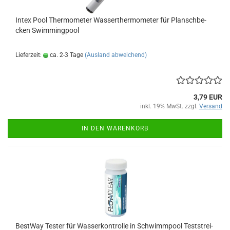
Intex Pool Ther­mo­me­ter Was­ser­ther­mo­me­ter für Plansch­be­
cken Swim­ming­pool
Lieferzeit:
ca. 2-3 Tage
(Ausland abweichend)
3,79 EUR
inkl. 19% MwSt. zzgl.
Versand
IN DEN WARENKORB
Best­Way Tes­ter für Was­ser­kon­trol­le in Schwimm­pool Test­strei­