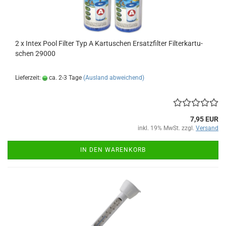
2 x Intex Pool Fil­ter Typ A Kar­tu­schen Er­satz­fil­ter Fil­ter­kar­tu­
schen 29000
Lieferzeit:
ca. 2-3 Tage
(Ausland abweichend)
7,95 EUR
inkl. 19% MwSt. zzgl.
Versand
IN DEN WARENKORB