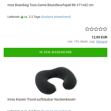
ntex Be­an­bag Toss Game Beu­tel­wurf­spiel 86 ×71×42 cm
Lieferzeit:
ca. 2-3 Tage
(Ausland abweichend)
12,90 EUR
inkl. 19% MwSt. zzgl.
Versand
IN DEN WARENKORB
Intex Kis­sen Tra­vel auf­blas­bar Na­cken­kis­sen