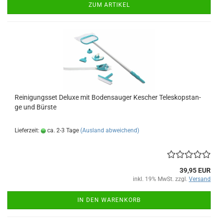
ZUM ARTIKEL
Rei­ni­gungs­set De­lu­xe mit Bo­den­sau­ger Ke­scher Te­le­skop­stan­
ge und Bürs­te
Lieferzeit:
ca. 2-3 Tage
(Ausland abweichend)
39,95 EUR
inkl. 19% MwSt. zzgl.
Versand
IN DEN WARENKORB