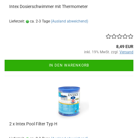
Intex Do­sier­schwim­mer mit Ther­mo­me­ter
Lieferzeit:
ca. 2-3 Tage
(Ausland abweichend)
8,49 EUR
inkl. 19% MwSt. zzgl.
Versand
IN DEN WARENKORB
2 x Intex Pool Fil­ter Typ H