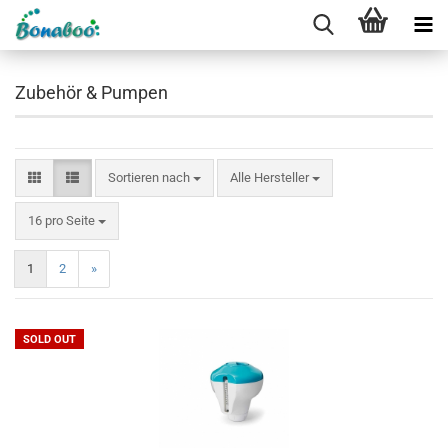
Zubehör & Pumpen
Sortieren nach
Sortieren nach
Alle Hersteller
pro Seite
16 pro Seite
1
2
»
SOLD OUT