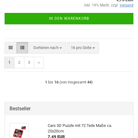
inkl. 19% MwSt. zzgl.
Versand
IN DEN WARENKORB
Sortieren nach
pro Seite
Sortieren nach
16 pro Seite
1
2
3
»
1
bis
16
(von insgesamt
44
)
Bestseller
Cars 3D Puz­zle mit 72 Teile Maße ca.
25x20cm
7,49 EUR