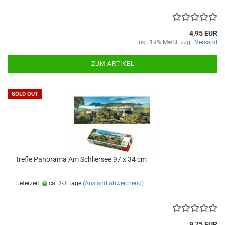
4,95 EUR
inkl. 19% MwSt. zzgl.
Versand
ZUM ARTIKEL
SOLD OUT
Tre­f­le Pan­ora­ma Am Schlier­see 97 x 34 cm
Lieferzeit:
ca. 2-3 Tage
(Ausland abweichend)
9,75 EUR