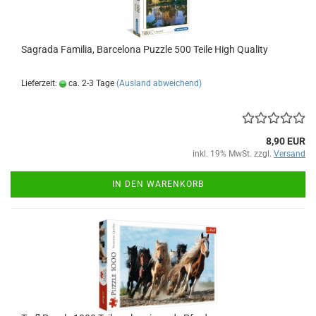
Sagra­da Fa­mi­lia, Bar­ce­lo­na Puz­zle 500 Teile High Qua­li­ty
Lieferzeit:
ca. 2-3 Tage
(Ausland abweichend)
8,90 EUR
inkl. 19% MwSt. zzgl.
Versand
IN DEN WARENKORB