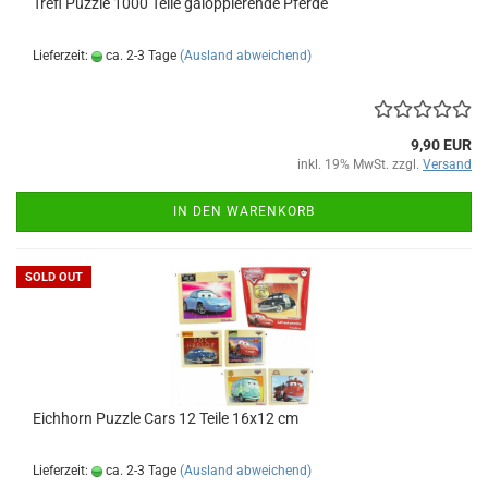
Trefl Puz­zle 1000 Teile ga­lop­pie­ren­de Pfer­de
Lieferzeit:
ca. 2-3 Tage
(Ausland abweichend)
9,90 EUR
inkl. 19% MwSt. zzgl.
Versand
IN DEN WARENKORB
SOLD OUT
Eich­horn Puz­zle Cars 12 Teile 16x12 cm
Lieferzeit:
ca. 2-3 Tage
(Ausland abweichend)