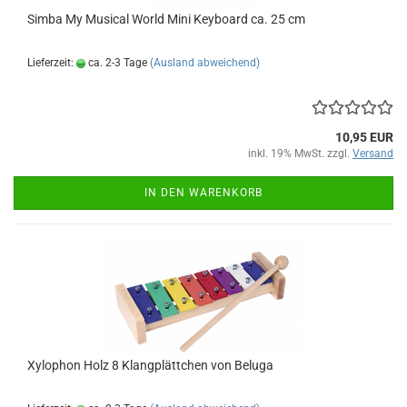
Simba My Mu­si­cal World Mini Key­board ca. 25 cm
Lieferzeit:
ca. 2-3 Tage
(Ausland abweichend)
10,95 EUR
inkl. 19% MwSt. zzgl.
Versand
IN DEN WARENKORB
Xy­lo­phon Holz 8 Klang­plätt­chen von Be­lu­ga