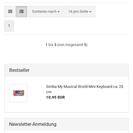
Sortieren nach
pro Seite
Sortieren nach
16 pro Seite
1
1
bis
5
(von insgesamt
5
)
Bestseller
Simba My Mu­si­cal World Mini Key­board ca. 25
cm
10,95 EUR
Newsletter-Anmeldung