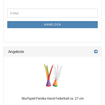
WEITER
E-
ZUR
Mail
NEWSLETTER-
ANMELDUNG
ANMELDEN
Angebote
Wurf­spiel Pa­teka Hand Fe­der­ball ca. 27 cm