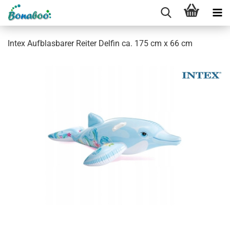
Intex Auf­blas­ba­rer Rei­ter Del­fin ca. 175 cm x 66 cm