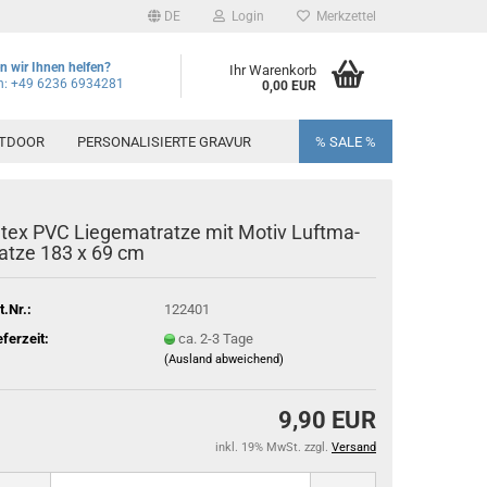
DE
Login
Merkzettel
 wir Ihnen helfen?
Ihr Warenkorb
on: +49 6236 6934281
0,00 EUR
TDOOR
PERSONALISIERTE GRAVUR
% SALE %
ntex PVC Lie­ge­ma­trat­ze mit Motiv Luft­ma­
rat­ze 183 x 69 cm
t.Nr.:
122401
eferzeit:
ca. 2-3 Tage
(Ausland abweichend)
9,90 EUR
inkl. 19% MwSt. zzgl.
Versand