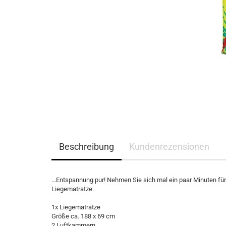
Beschreibung
Kundenrezensionen
...Entspannung pur! Nehmen Sie sich mal ein paar Minuten fü
Liegematratze.
1x Liegematratze
Größe ca. 188 x 69 cm
2 Luftkammern