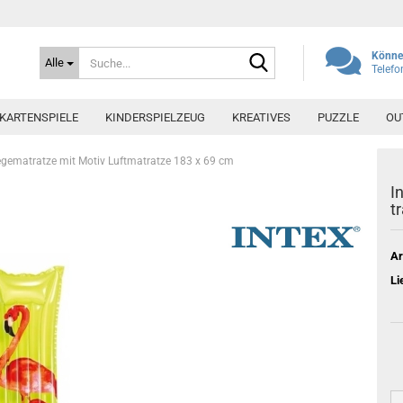
Suche...
Können
Alle
Telef
 KARTENSPIELE
KINDERSPIELZEUG
KREATIVES
PUZZLE
OU
egematratze mit Motiv Luftmatratze 183 x 69 cm
I
t
Ar
Li